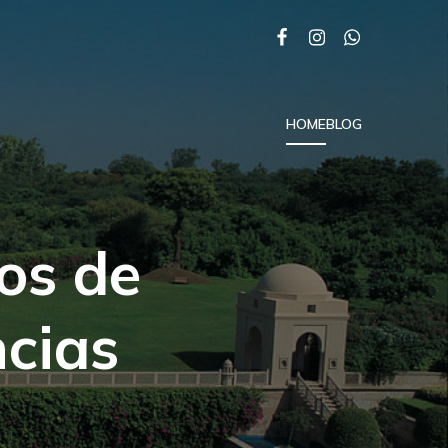
HOME
BLOG
os de
cias