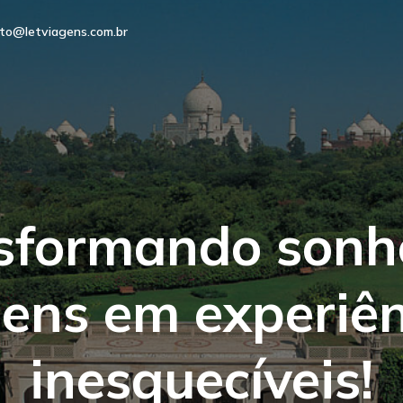
to@letviagens.com.br
sformando sonh
gens em experiên
inesquecíveis!