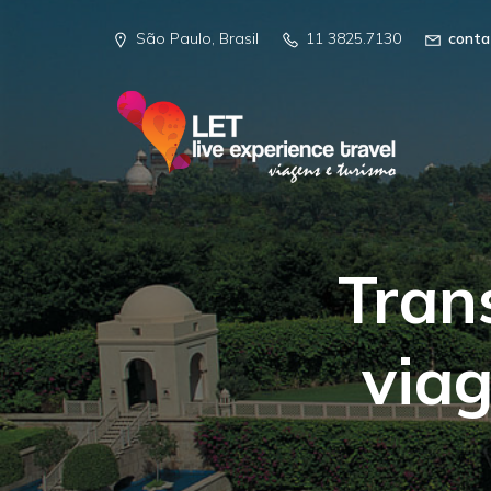
São Paulo, Brasil
11 3825.7130
conta
Tran
via