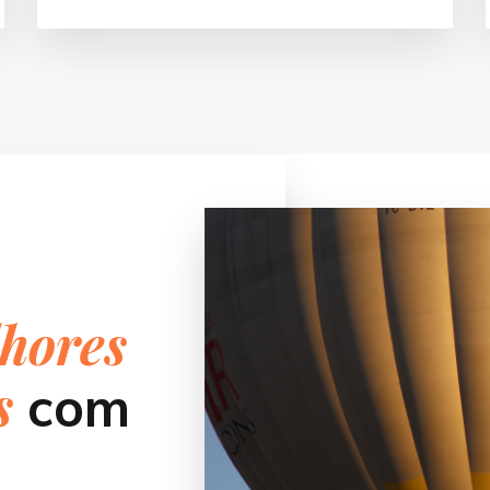
hores
s
com